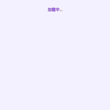
🎲 随机捏人
👗 换装
🕹️ 摆动作
📋 导出图纸
加载中...