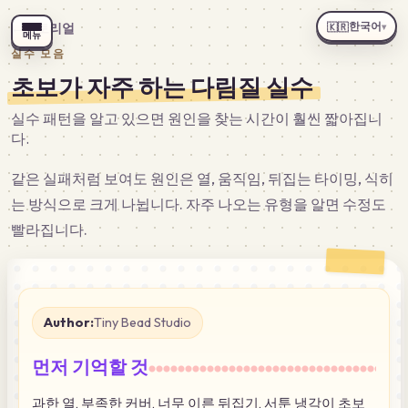
한국어
튜토리얼
🇰🇷
←
▾
메뉴
실수 모음
초보가 자주 하는 다림질 실수
실수 패턴을 알고 있으면 원인을 찾는 시간이 훨씬 짧아집니
다.
같은 실패처럼 보여도 원인은 열, 움직임, 뒤집는 타이밍, 식히
는 방식으로 크게 나뉩니다. 자주 나오는 유형을 알면 수정도
빨라집니다.
Author:
Tiny Bead Studio
먼저 기억할 것
과한 열, 부족한 커버, 너무 이른 뒤집기, 서툰 냉각이 초보