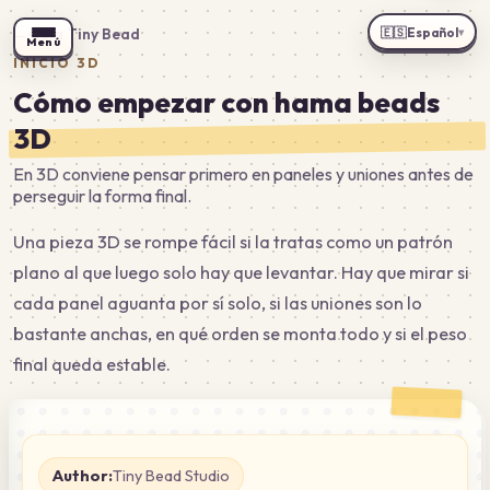
🇪🇸
Español
←
Guía Tiny Bead
▾
Menú
INICIO 3D
Cómo empezar con hama beads
3D
En 3D conviene pensar primero en paneles y uniones antes de
perseguir la forma final.
Una pieza 3D se rompe fácil si la tratas como un patrón
plano al que luego solo hay que levantar. Hay que mirar si
cada panel aguanta por sí solo, si las uniones son lo
bastante anchas, en qué orden se monta todo y si el peso
final queda estable.
Author:
Tiny Bead Studio