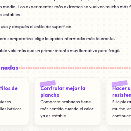
no medio. Los experimentos más extremos se vuelven mucho más f
s estables.
 uso y después el estilo de superficie.
era comparativa, elige la opción intermedia más tolerante.
ble vale más que un primer intento muy llamativo pero frágil.
onadas
ilos de
Controlar mejor la
Hacer u
plancha
resiste
quieres
Comparar acabados tiene
Si la pie
lias básicas
más sentido cuando el calor
mucho, es
ya es estable.
continuac