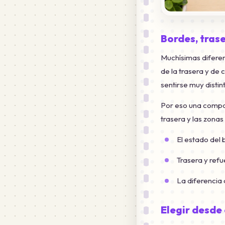
Bordes, tras
Muchísimas diferen
de la trasera y de
sentirse muy distint
Por eso una compar
trasera y las zona
El estado del 
Trasera y refu
La diferencia 
Elegir desde 