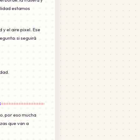
alidad estamos
 el aire pixel. Ese
egunta: si seguirá
idad.
s
ado, por eso mucha
ezas que van a