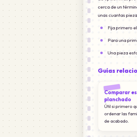
cerca de un térmi
unas cuantas pieza
Fija primero el
Para una prim
Una pieza esta
Guías relaci
Comparar est
planchado
Útil si primero 
ordenar las fami
de acabado.