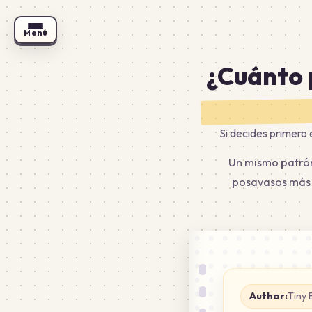
Menú
¿Cuánto 
Si decides primero 
Un mismo patrón
posavasos más e
Author:
Tiny 