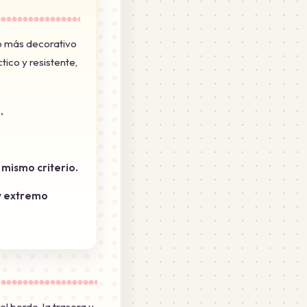
do más decorativo
tico y resistente,
.
 mismo criterio.
y extremo
s
el borde, la trasera y