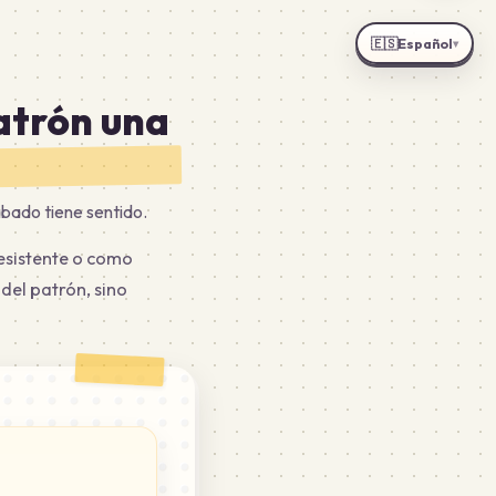
🇪🇸
Español
▾
atrón una
abado tiene sentido.
esistente o como
del patrón, sino