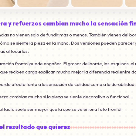
era y refuerzos cambian mucho la sensación fi
cias no vienen solo de fundir más o menos. También vienen del bor
 cómo se siente la pieza en la mano. Dos versiones pueden parecer 
as al tocarlas.
ación frontal puede engañar. El grosor del borde, las esquinas, el 
s que reciben carga explican mucho mejor la diferencia real entre 
borde afecta tanto a la sensación de calidad como a la durabilidad.
erzo cambian mucho si la pieza se siente decorativa o funcional.
al tacto suele ser mayor que la que se ve en una foto frontal.
el resultado que quieres