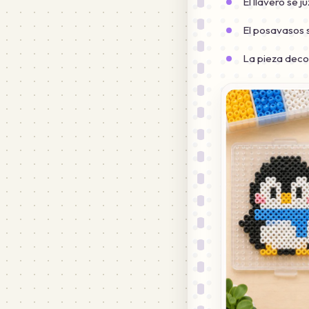
El llavero se 
El posavasos s
La pieza decor