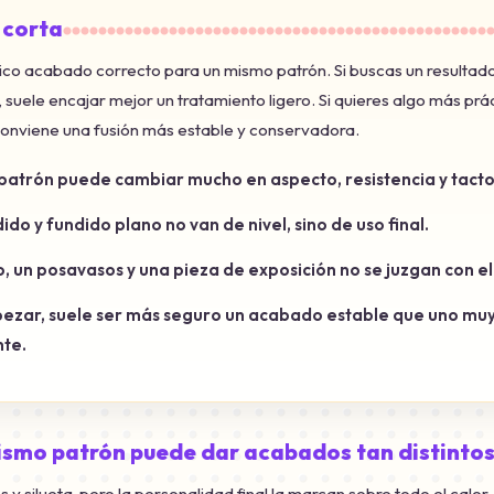
 corta
nico acabado correcto para un mismo patrón. Si buscas un resulta
 suele encajar mejor un tratamiento ligero. Si quieres algo más prác
nviene una fusión más estable y conservadora.
patrón puede cambiar mucho en aspecto, resistencia y tacto
ido y fundido plano no van de nivel, sino de uso final.
o, un posavasos y una pieza de exposición no se juzgan con el
ezar, suele ser más seguro un acabado estable que uno mu
nte.
ismo patrón puede dar acabados tan distinto
es y silueta, pero la personalidad final la marcan sobre todo el calor, 