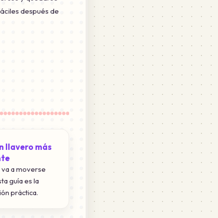
áciles después de
n llavero más
nte
za va a moverse
ta guía es la
ión práctica.