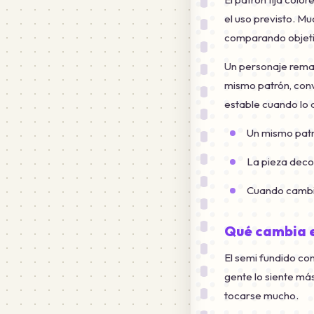
el uso previsto. 
comparando objeti
Un personaje remat
mismo patrón, conv
estable cuando lo 
Un mismo patr
La pieza decor
Cuando cambia
Qué cambia e
El semi fundido con
gente lo siente má
tocarse mucho.