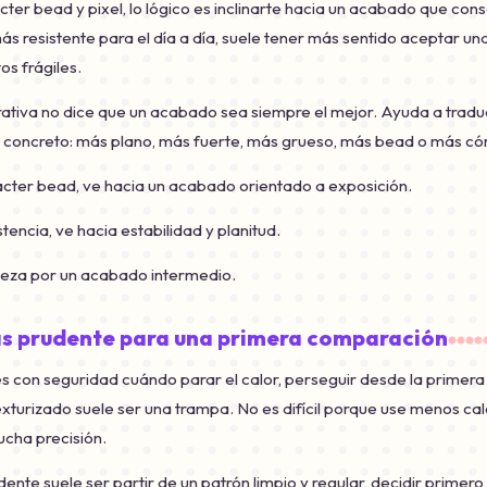
ter bead y pixel, lo lógico es inclinarte hacia un acabado que cons
ás resistente para el día a día, suele tener más sentido aceptar un
os frágiles.
iva no dice que un acabado sea siempre el mejor. Ayuda a traduc
o concreto: más plano, más fuerte, más grueso, más bead o más c
cter bead, ve hacia un acabado orientado a exposición.
tencia, ve hacia estabilidad y planitud.
ieza por un acabado intermedio.
s prudente para una primera comparación
tes con seguridad cuándo parar el calor, perseguir desde la primer
xturizado suele ser una trampa. No es difícil porque use menos cal
cha precisión.
nte suele ser partir de un patrón limpio y regular, decidir primero