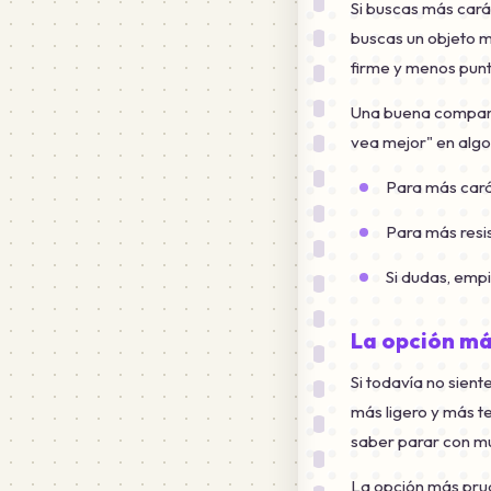
Si buscas más carác
buscas un objeto m
firme y menos punt
Una buena comparat
vea mejor" en alg
Para más cará
Para más resis
Si dudas, emp
La opción má
Si todavía no sien
más ligero y más te
saber parar con mu
La opción más prude