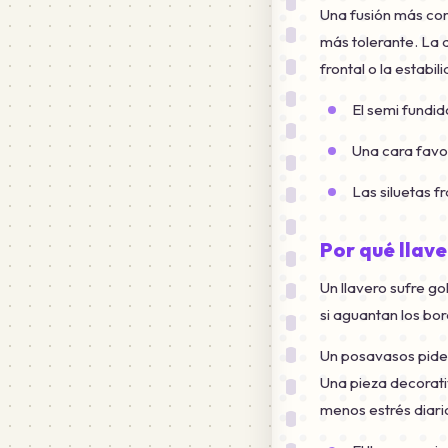
Una fusión más com
más tolerante. La d
frontal o la estabil
El semi fundid
Una cara favo
Las siluetas 
Por qué llave
Un llavero sufre gol
si aguantan los bor
Un posavasos pide 
Una pieza decorati
menos estrés diari