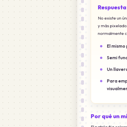
Respuesta
No existe un ú
y más pixelado,
normalmente co
El mismo 
Semi fund
Un llaver
Para emp
visualme
Por qué un m
El patrón fija color