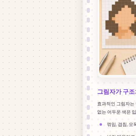
그림자가 구조
효과적인 그림자는 꺾
없는 어두운 색은 
꺾임, 겹침, 