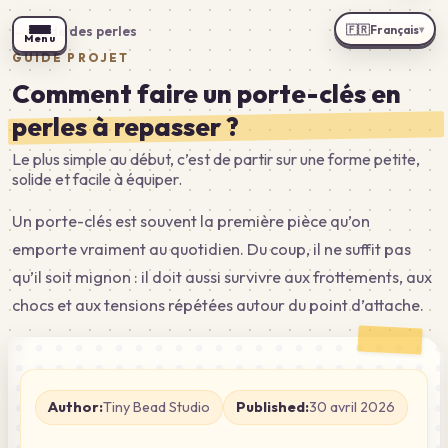
🇫🇷
Français
←
Guide des perles
▾
Menu
GUIDE PROJET
Comment faire un porte-clés en
perles à repasser ?
Le plus simple au début, c’est de partir sur une forme petite,
solide et facile à équiper.
Un porte-clés est souvent la première pièce qu’on
emporte vraiment au quotidien. Du coup, il ne suffit pas
qu’il soit mignon : il doit aussi survivre aux frottements, aux
chocs et aux tensions répétées autour du point d’attache.
Author:
Tiny Bead Studio
Published:
30 avril 2026