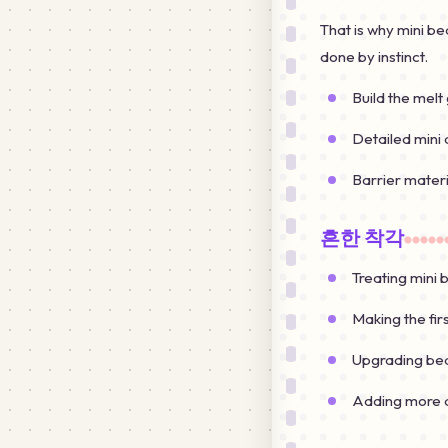
That is why mini b
done by instinct.
Build the melt 
Detailed mini
Barrier materi
흔한 착각
Treating mini 
Making the firs
Upgrading bea
Adding more a