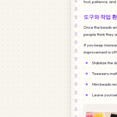
tool, patience, an
도구와 작업 
Once the beads are 
people think they a
If you keep misread
improvement is ofte
Stabilize the 
Tweezers matt
Mini beads re
Leave yoursel