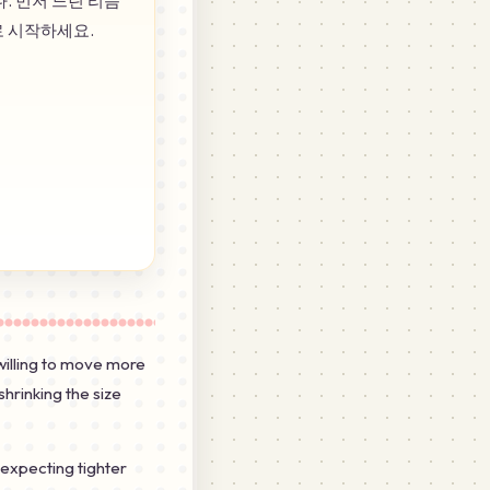
. 먼저 느린 리듬
로 시작하세요.
willing to move more
shrinking the size
expecting tighter