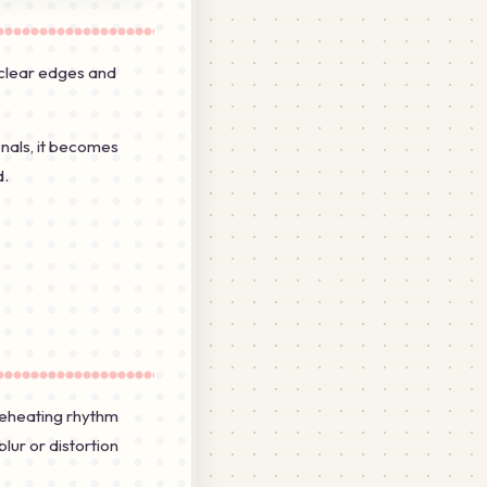
h clear edges and
onals, it becomes
d.
 reheating rhythm
ur or distortion