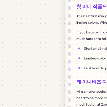
첫 미니 작품
The best first mini
limited colors. What
If you begin with a
much harder to tell 
Start small in
Limited-color 
First learn to 
왜 미니비즈 
At a smaller scale,
need to be more co
much faster at 2.