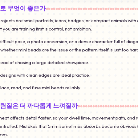
으로 무엇이 좋은가
 projects are small portraits, icons, badges, or compact animals wit
 you are training first is control, not ambition.
 difficult pose, a photo conversion, or a dense character full of diag
whether mini beads are the issue or the pattern itself is just too har
stead of chasing a large detailed showpiece.
designs with clean edges are ideal practice.
place, read, and fuse mini beads reliably.
다림질은 더 까다롭게 느껴질까
 heat affects detail faster, so your dwell time, movement path, and
ntrolled. Mistakes that 5mm sometimes absorbs become obvious bl
6mm.